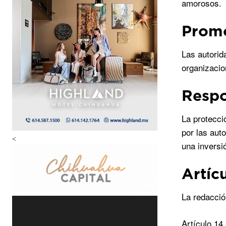
amorosos.
Promo
Las autorid
organizacio
Respo
La protecci
por las aut
<
una inversió
Artíc
La redacció
Artículo 14