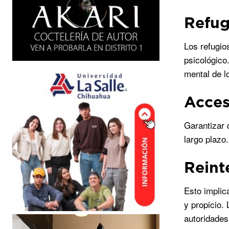
Refug
Los refugio
psicológico
mental de l
Acces
Garantizar 
largo plazo
Reint
Esto implic
y propicio.
autoridades