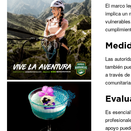
El marco le
implica un 
vulnerables
cumplimient
Medid
Las autorid
también pue
a través de
comunitaria
Evalu
Es esencial
profesional
apoyo puede