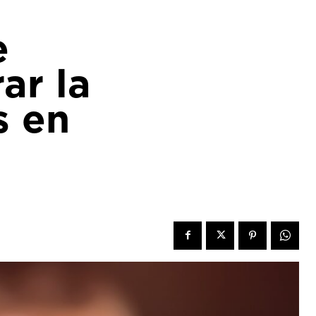
e
ar la
s en