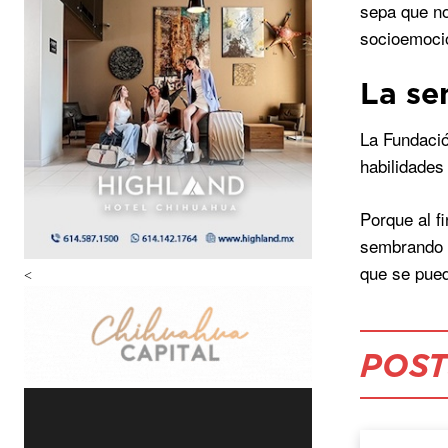
sepa que no
socioemocio
La se
La Fundació
habilidades
Porque al f
sembrando c
que se pued
<
POST