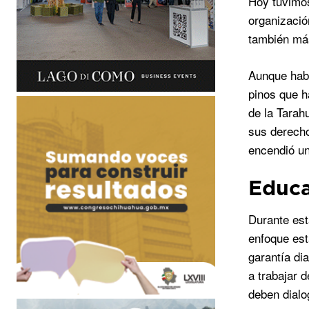
Hoy tuvimos
organizació
también más
Aunque habl
pinos que h
de la Tarah
sus derecho
encendió un
Educa
Durante est
enfoque est
garantía di
a trabajar 
deben dialo