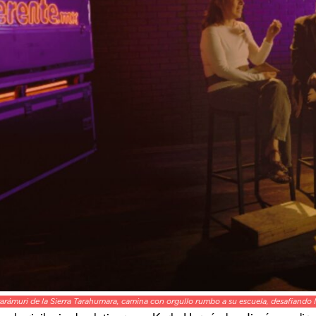
 rarámuri de la Sierra Tarahumara, camina con orgullo rumbo a su escuela, desafiando 