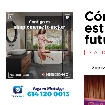
Có
es
fut
CALI
5 mayo