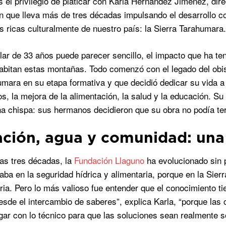
 el privilegio de platicar con Karla Hernández Jiménez, dire
n que lleva más de tres décadas impulsando el desarrollo c
 ricas culturalmente de nuestro país: la Sierra Tarahumara.
ar de 33 años puede parecer sencillo, el impacto que ha ten
abitan estas montañas. Todo comenzó con el legado del obi
umara en su etapa formativa y que decidió dedicar su vida a
s, la mejora de la alimentación, la salud y la educación. 
a chispa: sus hermanos decidieron que su obra no podía term
ción, agua y comunidad: una v
as tres décadas, la
Fundación Llaguno
ha evolucionado sin p
aba en la seguridad hídrica y alimentaria, porque en la Sier
aria. Pero lo más valioso fue entender que el conocimiento
desde el intercambio de saberes”, explica Karla, “porque la
gar con lo técnico para que las soluciones sean realmente s