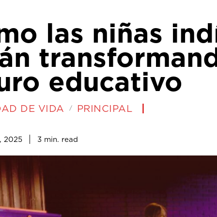
mo las niñas ind
tán transforman
uro educativo
DAD DE VIDA
PRINCIPAL
3
min.
, 2025
read