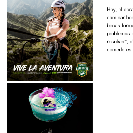
Hoy, el cor
caminar hor
becas forma
problemas e
resolver”, 
comedores 