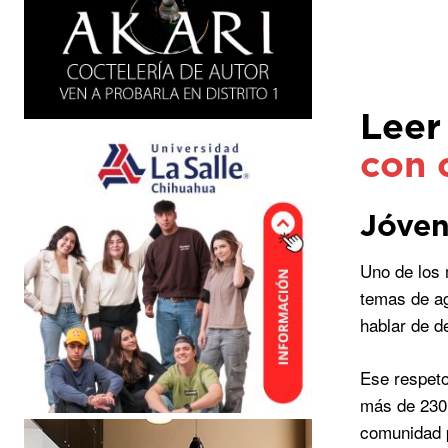
Leer
con 
Jóvene
Uno de los 
temas de ag
hablar de d
Ese respeto
más de 230 
comunidad p