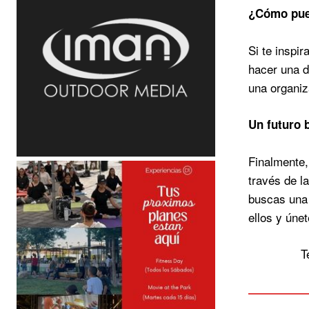
¿Cómo
pu
Si te inspi
hacer una d
una organiz
Un
futuro
Finalmente,
través de l
buscas una 
ellos y úne
T