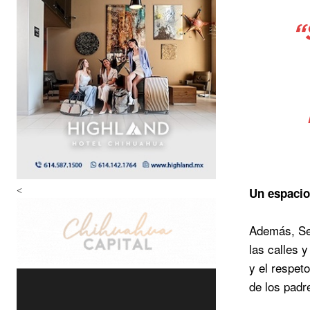
“
Un
espaci
<
Además, Se’
las calles 
y el respet
de los padr