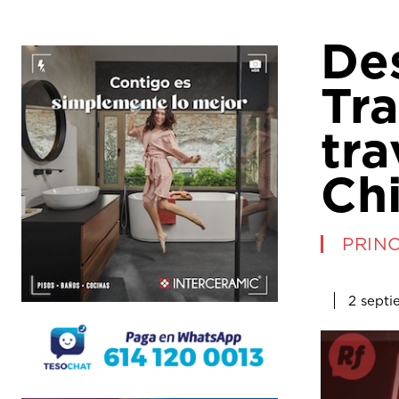
De
Tr
tra
Ch
PRINC
2 septi