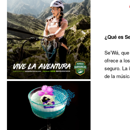
¿Qué es S
Se’Wá, que 
ofrece a lo
seguro. La 
de la músic