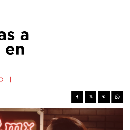
as a
a en
O