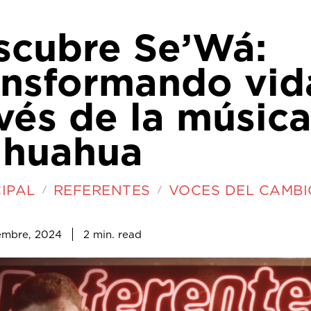
scubre Se’Wá:
ansformando vid
vés de la músic
ihuahua
IPAL
REFERENTES
VOCES DEL CAMBI
2
min.
embre, 2024
read