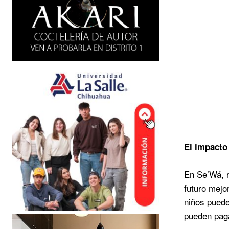
El
impacto
En Se’Wá, n
futuro mejo
niños puede
pueden paga