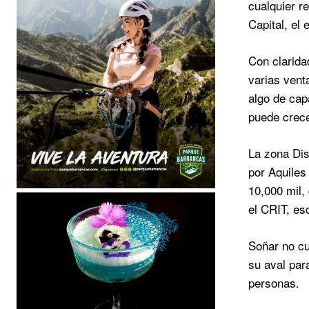
cualquier r
Capital, el 
Con clarida
varias vent
algo de cap
puede crece
La zona Dis
por Aquiles
10,000 mil, 
el CRIT, es
Soñar no cu
su aval par
personas.