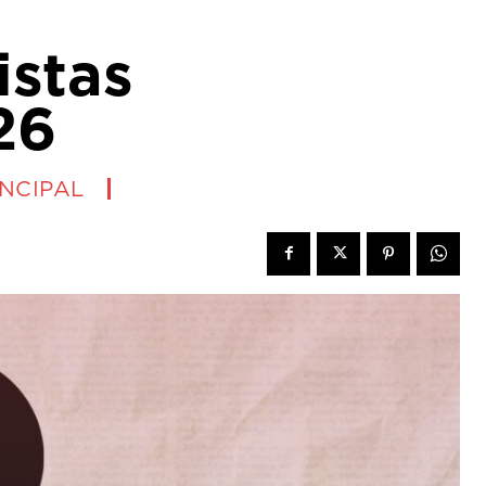
istas
26
INCIPAL