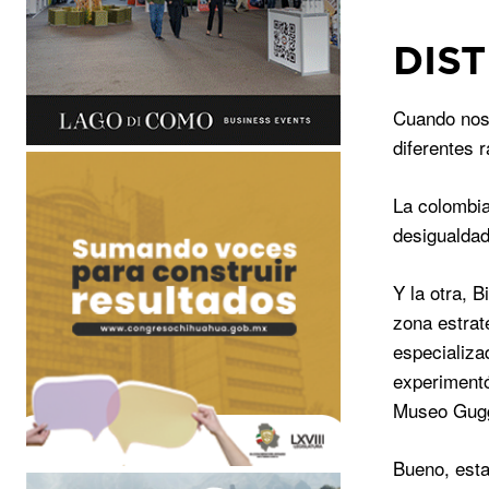
DIS
Cuando nos 
diferentes r
La colombia
desigualdad 
Y la otra, 
zona estraté
especializa
experimentó
Museo Gugg
Bueno, esta