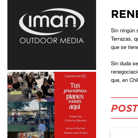
REN
Sin ningún 
Terrazas, q
que se tien
Sin duda se
renegociaci
que, en Ch
POST