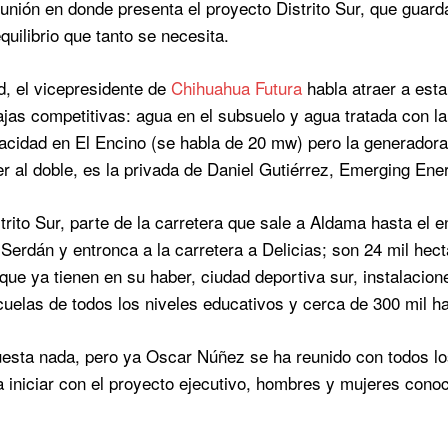
eunión en donde presenta el proyecto Distrito Sur, que gua
equilibrio que tanto se necesita.
d, el vicepresidente de
Chihuahua Futura
habla atraer a est
ajas competitivas: agua en el subsuelo y agua tratada con la 
acidad en El Encino (se habla de 20 mw) pero la generador
r al doble, es la privada de Daniel Gutiérrez, Emerging Ene
trito Sur, parte de la carretera que sale a Aldama hasta el e
 Serdán y entronca a la carretera a Delicias; son 24 mil hect
que ya tienen en su haber, ciudad deportiva sur, instalacione
cuelas de todos los niveles educativos y cerca de 300 mil ha
esta nada, pero ya Oscar Núñez se ha reunido con todos los
a iniciar con el proyecto ejecutivo, hombres y mujeres conoc