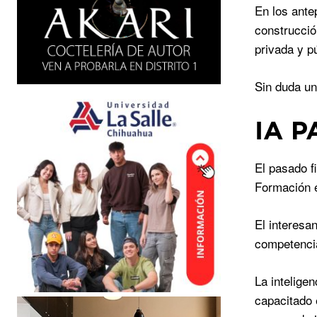
En los ante
construcció
privada y p
Sin duda un
IA P
El pasado f
Formación e
El interesa
competencia
La intelige
capacitado 