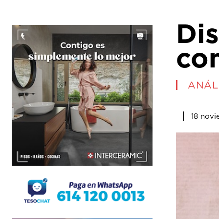
Dis
co
ANÁLI
18 novi