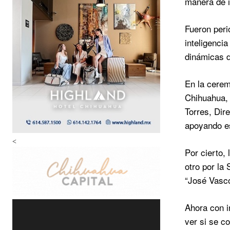
manera de i
Fueron peri
inteligencia
dinámicas d
En la cerem
Chihuahua, 
Torres, Dir
apoyando es
<
Por cierto,
otro por la
“José Vasco
Ahora con i
ver si se c