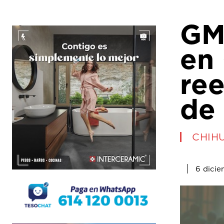
GM 
en
ree
de 
CHIH
6 dicie