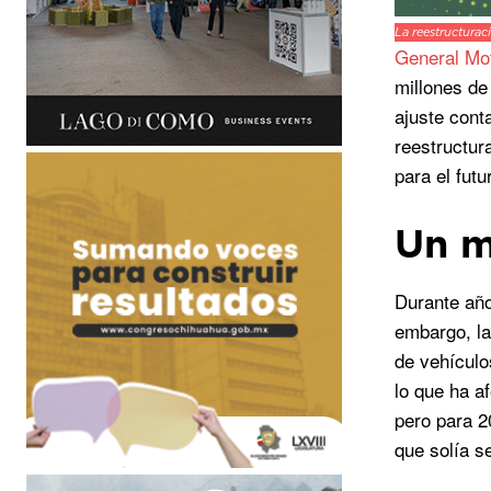
La reestructurac
General Mo
millones de
ajuste cont
reestructur
para el fut
Un m
Durante año
embargo, la
de vehículo
lo que ha a
pero para 2
que solía s