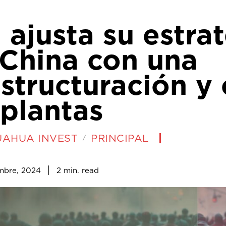
ajusta su estra
 China con una
structuración y 
plantas
UAHUA INVEST
PRINCIPAL
2
min.
mbre, 2024
read