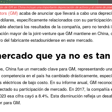
ión de GM en China incluye una importante depreciación de activos y el cierre de plan
tors (GM)
acaba de anunciar que llevará a cabo una depreci
 dólares, específicamente relacionados con su participació
able afectará los resultados de la compañía, pero no tendrá
ación mayor de la joint-venture que GM mantiene en China,
uro del fabricante estadounidense en este mercado.
ercado que ya no es tan
s, China fue un mercado clave para GM, representando una f
 competencia en el país ha cambiado drásticamente, especia
s eléctricos de bajo costo. En su informe anual, GM recono
fectado su participación de mercado. En 2017, la compañía
023 esa cifra cayó a 8.4%. Esta disminución refleja un desa
er para GM.