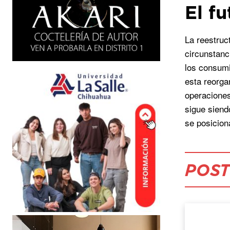
El f
La reestruc
circunstanc
los consumi
esta reorga
operaciones
sigue siend
se posicion
POST