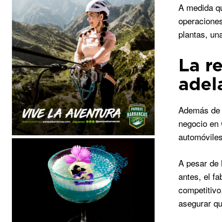
A medida qu
operaciones
plantas, un
La r
adel
Además de l
negocio en 
automóviles
A pesar de 
antes, el f
competitivo
asegurar qu