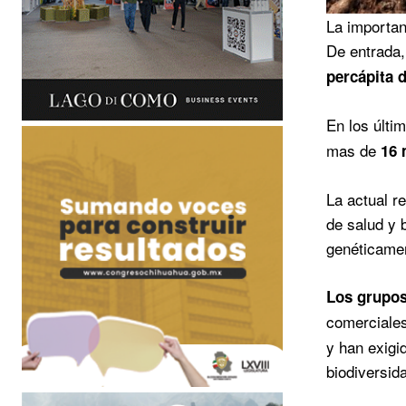
La importan
De entrada
percápita 
En los últi
mas de
16 
La actual r
de salud y 
genéticamen
Los grupos
comerciale
y han exigi
biodiversida