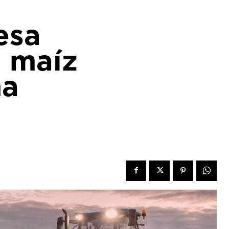
esa
l maíz
na