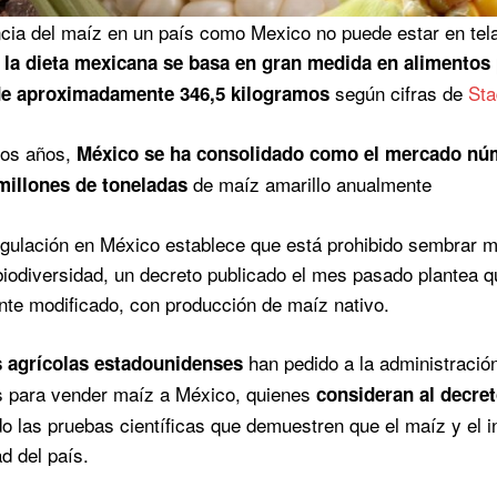
cia del maíz en un país como Mexico no puede estar en tela 
,
la dieta mexicana se basa en gran medida en alimento
según cifras de
Sta
de aproximadamente 346,5 kilogramos
mos años,
México se ha consolidado como el mercado nú
de maíz amarillo anualmente
millones de toneladas
egulación en México establece que está prohibido sembrar ma
biodiversidad, un decreto publicado el mes pasado plantea qu
te modificado, con producción de maíz nativo.
han pedido a la administració
 agrícolas estadounidenses
s para vender maíz a México, quienes
consideran al decre
do las pruebas científicas que demuestren que el maíz y el 
d del país.