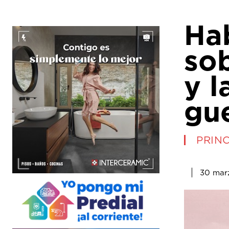
Ha
sob
y 
gu
PRINC
30 mar