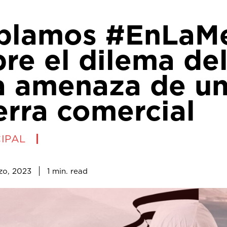
blamos #EnLaM
re el dilema de
la amenaza de u
erra comercial
IPAL
1
min.
zo, 2023
read