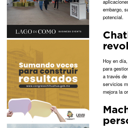
aplicacione
embargo, su
potencial.
Chat
revo
Hoy en día,
para gestio
a través de
servicios m
mejora la or
Mach
pers