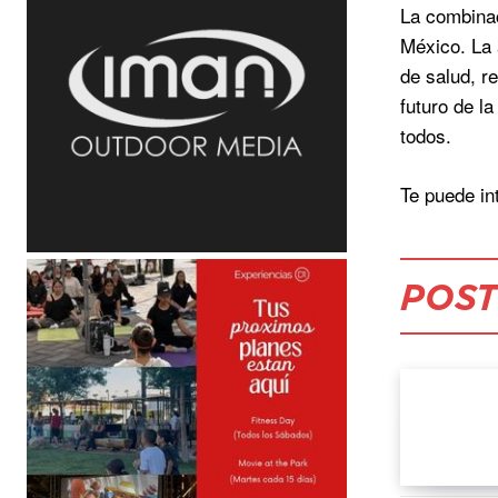
La combinac
México. La 
de salud, r
futuro de l
todos.
Te puede in
POST