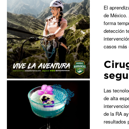
El aprendiz
de México.
forma tempr
detección t
intervenció
casos más 
Ciru
segu
Las tecnolo
de alta esp
intervencio
de la RA ay
resultados 