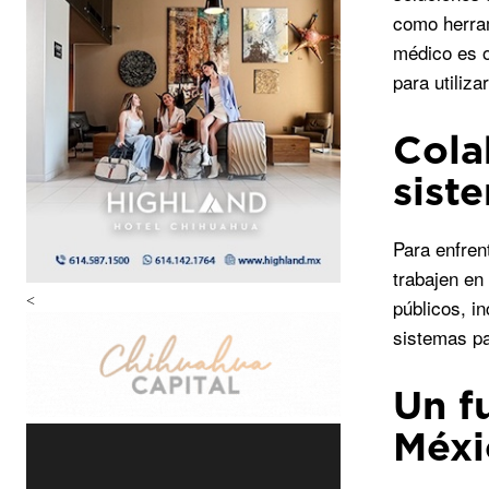
como herram
médico es o
para utiliz
Cola
sist
Para enfren
trabajen en
<
públicos, i
sistemas par
Un f
Méxi