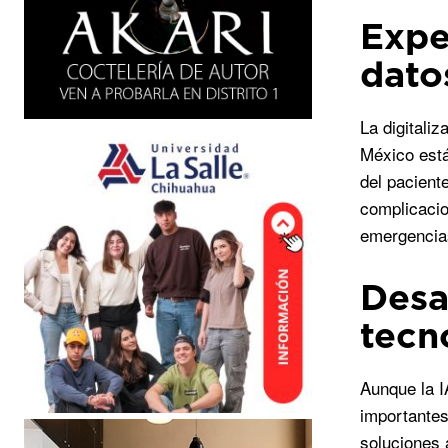
Expe
dato
La digitali
México está
del pacient
complicacio
emergencias
Desa
tecn
Aunque la I
importantes.
soluciones 