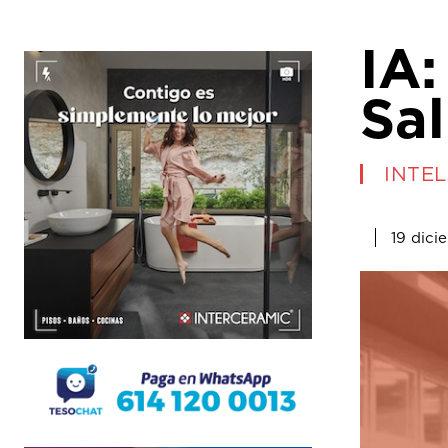
IA:
Sa
INTEL
19 dici