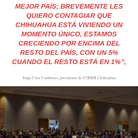
MEJOR PAÍS; BREVEMENTE LES
QUIERO CONTAGIAR QUE
CHIHUAHUA ESTÁ VIVIENDO UN
MOMENTO ÚNICO, ESTAMOS
CRECIENDO POR ENCIMA DEL
RESTO DEL PAÍS, CON UN 5%
CUANDO EL RESTO ESTÁ EN 1%”,
Jorge Cruz Camberos, presidente de CODER Chihuahua