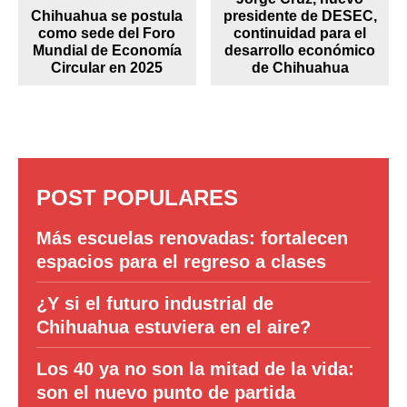
Chihuahua se postula
presidente de DESEC,
como sede del Foro
continuidad para el
Mundial de Economía
desarrollo económico
Circular en 2025
de Chihuahua
POST POPULARES
Más escuelas renovadas: fortalecen
espacios para el regreso a clases
¿Y si el futuro industrial de
Chihuahua estuviera en el aire?
Los 40 ya no son la mitad de la vida:
son el nuevo punto de partida