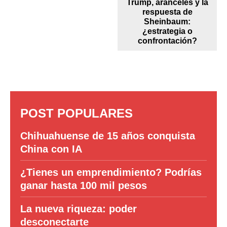
Trump, aranceles y la
respuesta de
Sheinbaum:
¿estrategia o
confrontación?
POST POPULARES
Chihuahuense de 15 años conquista
China con IA
¿Tienes un emprendimiento? Podrías
ganar hasta 100 mil pesos
La nueva riqueza: poder
desconectarte