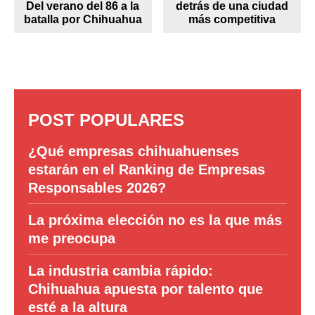
Del verano del 86 a la
detrás de una ciudad
batalla por Chihuahua
más competitiva
POST POPULARES
¿Qué empresas chihuahuenses
estarán en el Ranking de Empresas
Responsables 2026?
La próxima elección no es la que más
me preocupa
La industria cambia rápido:
Chihuahua apuesta por talento que
esté a la altura