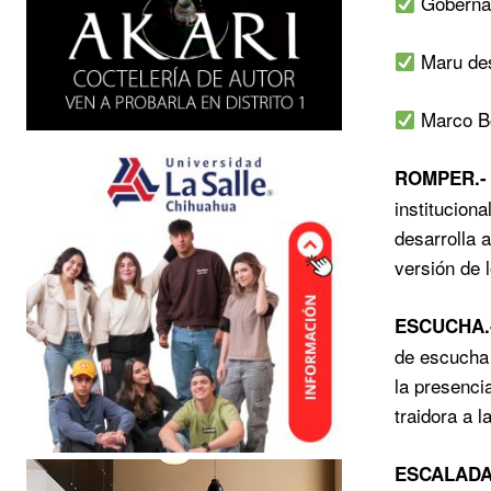
Gobernado
Maru desl
Marco Bo
ROMPER.-
institucion
desarrolla 
versión de 
ESCUCHA.
de escucha 
la presenci
traidora a la
ESCALADA