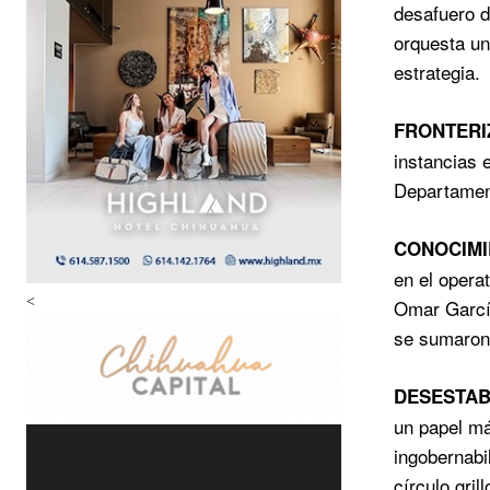
desafuero d
orquesta un
estrategia.
FRONTERI
instancias 
Departament
CONOCIMI
en el opera
<
Omar García
se sumaron 
DESESTABI
un papel má
ingobernabi
círculo grill