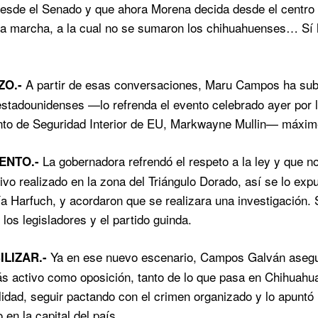
esde el Senado y que ahora Morena decida desde el centro de
a marcha, a la cual no se sumaron los chihuahuenses… Sí ha
A partir de esas conversaciones, Maru Campos ha subr
ZO.-
estadounidenses —lo refrenda el evento celebrado ayer por l
o de Seguridad Interior de EU, Markwayne Mullin— máxime 
La gobernadora refrendó el respeto a la ley y que n
ENTO.-
tivo realizado en la zona del Triángulo Dorado, así se lo ex
 Harfuch, y acordaron que se realizara una investigación. S
los legisladores y el partido guinda.
Ya en ese nuevo escenario, Campos Galván aseguró
LIZAR.-
s activo como oposición, tanto de lo que pasa en Chihuahu
lidad, seguir pactando con el crimen organizado y lo apuntó
o en la capital del país.