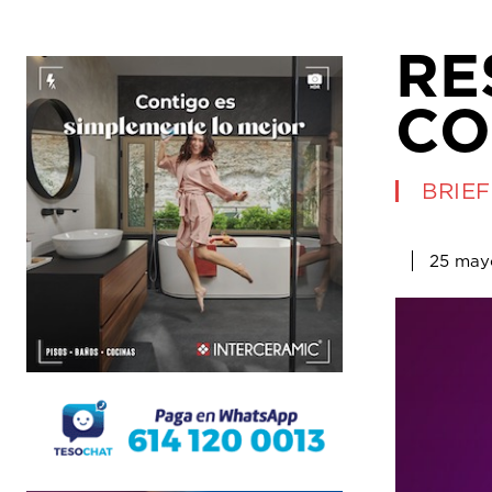
RE
CO
BRIEF
25 may