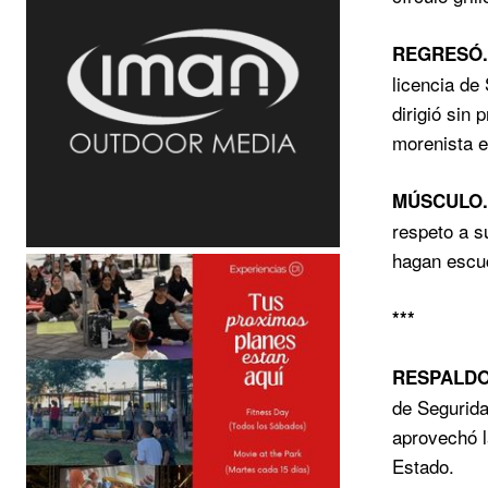
REGRESÓ.
licencia de
dirigió sin
morenista en
MÚSCULO.
respeto a s
hagan escuc
***
RESPALDO
de Segurida
aprovechó l
Estado.