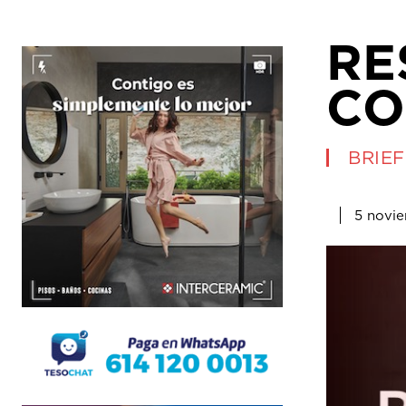
RE
CO
BRIEF
5 novi