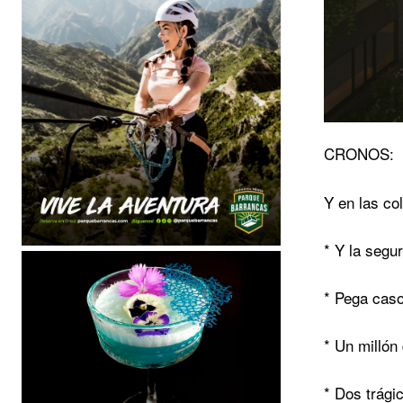
CRONOS:
Y en las co
* Y la segu
* Pega caso
* Un millón
* Dos trági