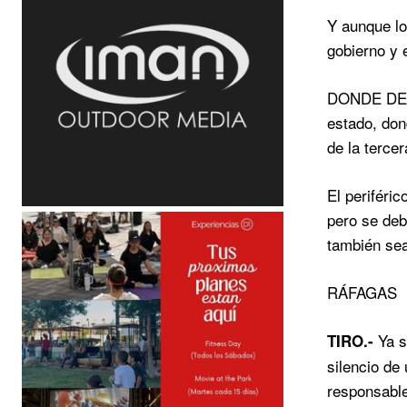
Y aunque lo
gobierno y e
DONDE DEBEN
estado, don
de la terce
El periféri
pero se deb
también sea
RÁFAGAS
Ya s
TIRO.-
silencio de 
responsable