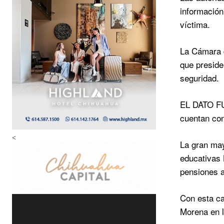
información
víctima.
La Cámara d
que preside
seguridad.
EL DATO FUE
cuentan con
<
La gran ma
educativas 
pensiones 
Con esta ca
Morena en l