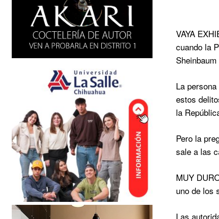
VAYA EXHIBI
cuando la P
Sheinbaum y
La persona 
estos delit
la Repúblic
Pero la pre
sale a las 
MUY DURO PE
uno de los 
Las autorid