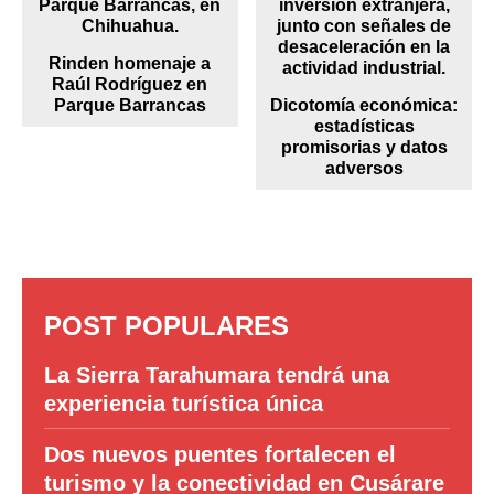
Rinden homenaje a
Raúl Rodríguez en
Parque Barrancas
Dicotomía económica:
estadísticas
promisorias y datos
adversos
POST POPULARES
La Sierra Tarahumara tendrá una
experiencia turística única
Dos nuevos puentes fortalecen el
turismo y la conectividad en Cusárare