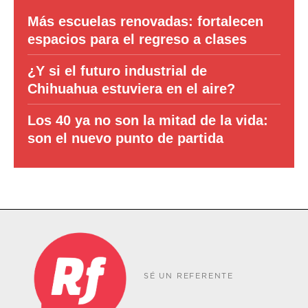
Más escuelas renovadas: fortalecen
espacios para el regreso a clases
¿Y si el futuro industrial de
Chihuahua estuviera en el aire?
Los 40 ya no son la mitad de la vida:
son el nuevo punto de partida
SÉ UN REFERENTE