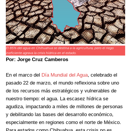
El 85% del agua en Chihuahua se destina a la agricultura, pero el riego
ineficiente agrava la crisis hídrica en el estado.
Por: Jorge Cruz Camberos
En el marco del
Día Mundial del Agua
, celebrado el
pasado 22 de marzo, el mundo reflexiona sobre uno
de los recursos más estratégicos y vulnerables de
nuestro tiempo: el agua. La escasez hídrica se
agudiza, impactando a miles de millones de personas
y debilitando las bases del desarrollo económico,
especialmente en regiones como el norte de México.
Para estados como Chihuahua, esta crisis no es