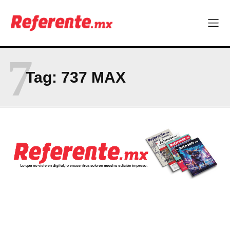
7
Tag:
737 MAX