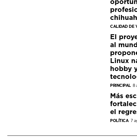
oportun
profesi
chihua
CALIDAD DE 
El proy
al mund
propon
Linux n
hobby y
tecnolo
PRINCIPAL
8 
Más esc
fortale
el regre
POLÍTICA
7 a