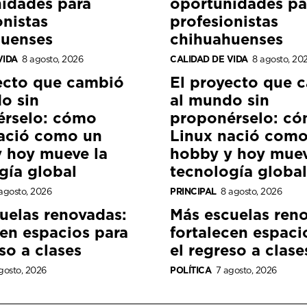
idades para
oportunidades pa
onistas
profesionistas
huenses
chihuahuenses
VIDA
8 agosto, 2026
CALIDAD DE VIDA
8 agosto, 20
ecto que cambió
El proyecto que 
o sin
al mundo sin
érselo: cómo
proponérselo: c
ació como un
Linux nació como
 hoy mueve la
hobby y hoy muev
gía global
tecnología global
agosto, 2026
PRINCIPAL
8 agosto, 2026
uelas renovadas:
Más escuelas ren
cen espacios para
fortalecen espaci
so a clases
el regreso a clase
gosto, 2026
POLÍTICA
7 agosto, 2026