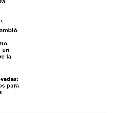
ra
26
cambió
ómo
 un
e la
ovadas:
os para
s