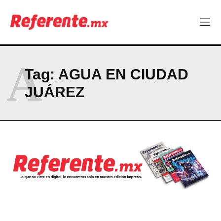
El proyecto que cambió al mundo sin proponérselo: cómo
Linux nació como un hobby y hoy mueve la tecnología global
Más escuelas renovadas: fortalecen espacios para el regreso
a clases
¿Y si el futuro industrial de Chihuahua estuviera en el aire?
A
Los 40 ya no son la mitad de la vida: son el nuevo punto de
Tag:
AGUA EN CIUDAD
partida
JUÁREZ
Company
ABOUT
CONTACT
PRIVACY POLICY
NEWSLETTER