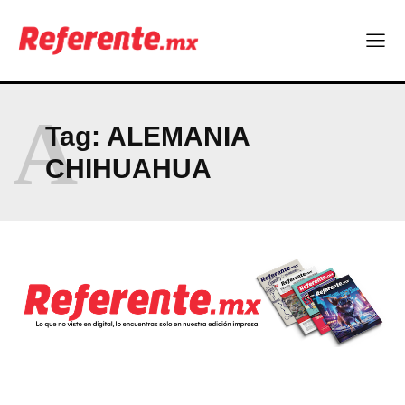
¿Qué empresas chihuahuenses estarán en el Ranking de
Empresas Responsables 2026?
Company
A
Tag:
ALEMANIA
ABOUT
CHIHUAHUA
CONTACT
PRIVACY POLICY
NEWSLETTER