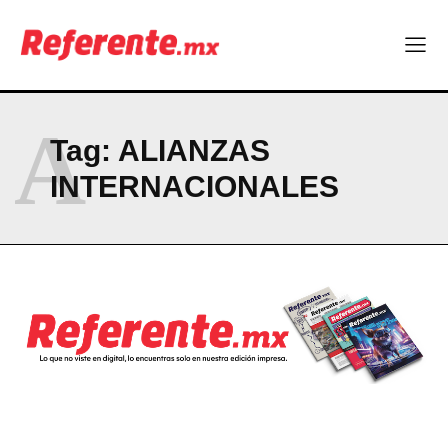
¿Qué empresas chihuahuenses estarán en el Ranking de
Empresas Responsables 2026?
Company
A
Tag:
ALIANZAS
ABOUT
INTERNACIONALES
CONTACT
PRIVACY POLICY
NEWSLETTER