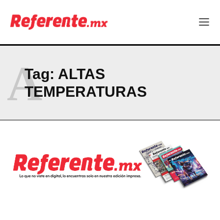
Más escuelas renovadas: fortalecen espacios para el regreso
a clases
¿Y si el futuro industrial de Chihuahua estuviera en el aire?
Los 40 ya no son la mitad de la vida: son el nuevo punto de
partida
A
Tag:
ALTAS
Company
TEMPERATURAS
ABOUT
CONTACT
PRIVACY POLICY
NEWSLETTER