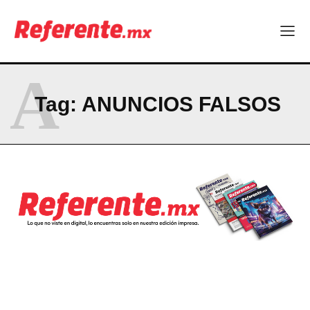
Becas internacionales abren nuevas oportunidades para
profesionistas chihuahuenses
El proyecto que cambió al mundo sin proponérselo: cómo
Linux nació como un hobby y hoy mueve la tecnología global
A
Más escuelas renovadas: fortalecen espacios para el regreso
a clases
Tag:
ANUNCIOS FALSOS
Technology
Hormony, startup chihuahuense, es nominada a los MedTech
World Awards
Uno de cada cuatro trabajadores en Chihuahua no tiene estas
prestaciones
Becas internacionales abren nuevas oportunidades para
profesionistas chihuahuenses
El proyecto que cambió al mundo sin proponérselo: cómo
Linux nació como un hobby y hoy mueve la tecnología global
Más escuelas renovadas: fortalecen espacios para el regreso
a clases