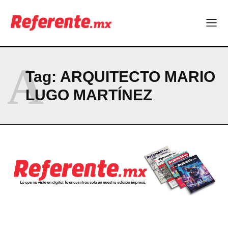
El proyecto que cambió al mundo sin proponérselo: cómo
Linux nació como un hobby y hoy mueve la tecnología global
Más escuelas renovadas: fortalecen espacios para el regreso
a clases
¿Y si el futuro industrial de Chihuahua estuviera en el aire?
Los 40 ya no son la mitad de la vida: son el nuevo punto de
A
partida
Tag:
ARQUITECTO MARIO
LUGO MARTÍNEZ
Company
ABOUT
CONTACT
PRIVACY POLICY
NEWSLETTER