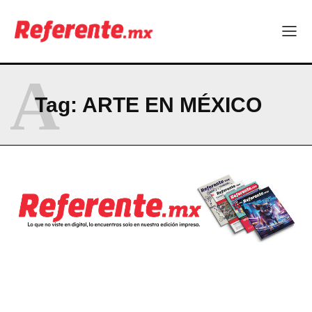
La Sierra Tarahumara tendrá una experiencia turística única
Company
A
ABOUT
Tag:
ARTE EN MÉXICO
CONTACT
PRIVACY POLICY
NEWSLETTER