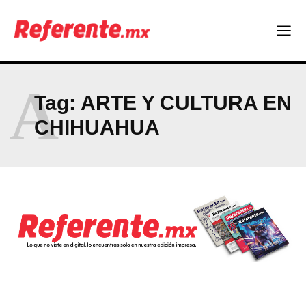
Company
ABOUT
CONTACT
A
PRIVACY POLICY
Tag:
ARTE Y CULTURA EN
NEWSLETTER
CHIHUAHUA