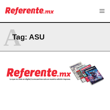
Uno de cada cuatro trabajadores en Chihuahua no tiene estas
prestaciones
Becas internacionales abren nuevas oportunidades para
profesionistas chihuahuenses
El proyecto que cambió al mundo sin proponérselo: cómo
A
Linux nació como un hobby y hoy mueve la tecnología global
Tag:
ASU
Más escuelas renovadas: fortalecen espacios para el regreso
a clases
Technology
Hormony, startup chihuahuense, es nominada a los MedTech
World Awards
Uno de cada cuatro trabajadores en Chihuahua no tiene estas
prestaciones
Becas internacionales abren nuevas oportunidades para
profesionistas chihuahuenses
El proyecto que cambió al mundo sin proponérselo: cómo
Linux nació como un hobby y hoy mueve la tecnología global
Más escuelas renovadas: fortalecen espacios para el regreso