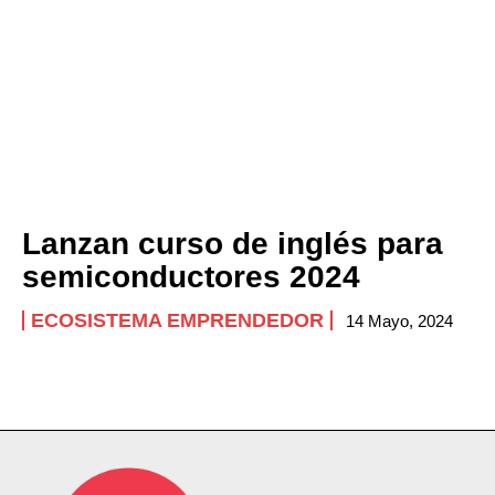
a clases
Company
ABOUT
CONTACT
PRIVACY POLICY
Lanzan curso de inglés para
NEWSLETTER
semiconductores 2024
ECOSISTEMA EMPRENDEDOR
14 Mayo, 2024