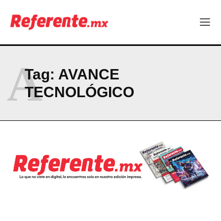
Linux nació como un hobby y hoy mueve la tecnología global
Más escuelas renovadas: fortalecen espacios para el regreso
a clases
¿Y si el futuro industrial de Chihuahua estuviera en el aire?
Los 40 ya no son la mitad de la vida: son el nuevo punto de
partida
A
Tag:
AVANCE
TECNOLÓGICO
Company
ABOUT
CONTACT
PRIVACY POLICY
NEWSLETTER