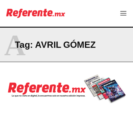
Becas internacionales abren nuevas oportunidades para
profesionistas chihuahuenses
El proyecto que cambió al mundo sin proponérselo: cómo
Linux nació como un hobby y hoy mueve la tecnología global
Más escuelas renovadas: fortalecen espacios para el regreso
A
a clases
¿Y si el futuro industrial de Chihuahua estuviera en el aire?
Tag:
AVRIL GÓMEZ
Los 40 ya no son la mitad de la vida: son el nuevo punto de
partida
Company
ABOUT
CONTACT
PRIVACY POLICY
NEWSLETTER