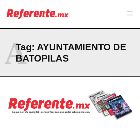
El proyecto que cambió al mundo sin proponérselo: cómo
Linux nació como un hobby y hoy mueve la tecnología global
Más escuelas renovadas: fortalecen espacios para el regreso
a clases
¿Y si el futuro industrial de Chihuahua estuviera en el aire?
A
Los 40 ya no son la mitad de la vida: son el nuevo punto de
Tag:
AYUNTAMIENTO DE
partida
BATOPILAS
Company
ABOUT
CONTACT
PRIVACY POLICY
NEWSLETTER