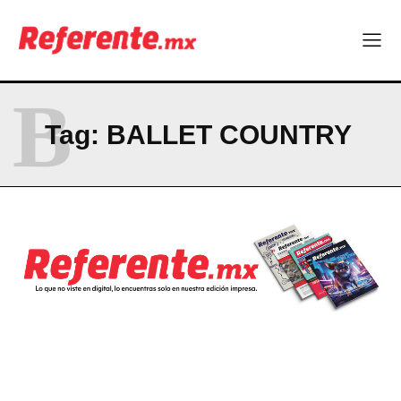
La Sierra Tarahumara tendrá una experiencia turística única
Company
B
ABOUT
Tag:
BALLET COUNTRY
CONTACT
PRIVACY POLICY
NEWSLETTER