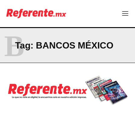
La Sierra Tarahumara tendrá una experiencia turística única
Company
B
ABOUT
Tag:
BANCOS MÉXICO
CONTACT
PRIVACY POLICY
NEWSLETTER