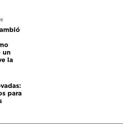
26
cambió
ómo
 un
e la
ovadas:
os para
s