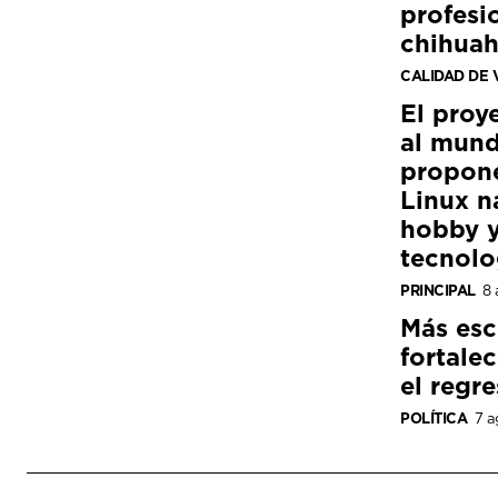
profesi
chihua
CALIDAD DE 
El proy
al mund
propon
Linux n
hobby y
tecnolo
PRINCIPAL
8 
Más esc
fortale
el regre
POLÍTICA
7 a