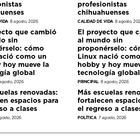
onistas
profesionistas
huenses
chihuahuenses
VIDA
8 agosto, 2026
CALIDAD DE VIDA
8 agosto, 20
ecto que cambió
El proyecto que 
o sin
al mundo sin
érselo: cómo
proponérselo: c
ació como un
Linux nació como
 hoy mueve la
hobby y hoy muev
gía global
tecnología global
agosto, 2026
PRINCIPAL
8 agosto, 2026
uelas renovadas:
Más escuelas ren
cen espacios para
fortalecen espaci
so a clases
el regreso a clase
gosto, 2026
POLÍTICA
7 agosto, 2026