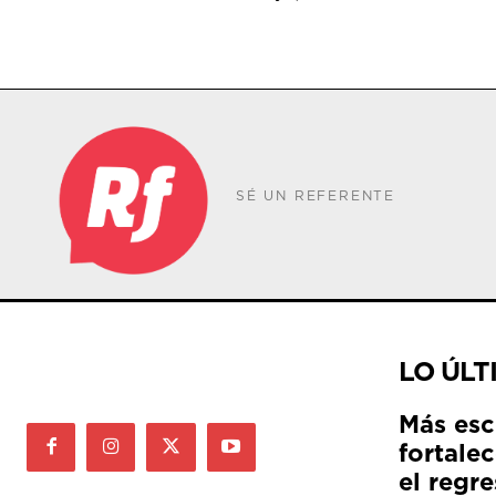
SÉ UN REFERENTE
LO ÚLT
Más esc
fortale
el regre