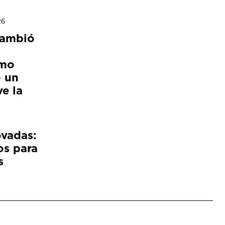
26
cambió
ómo
 un
e la
ovadas:
os para
s