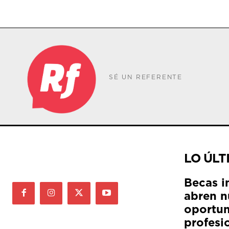
SÉ UN REFERENTE
LO ÚLT
Becas i
abren n
oportun
profesi