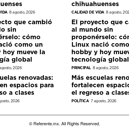
huenses
chihuahuenses
VIDA
8 agosto, 2026
CALIDAD DE VIDA
8 agosto, 20
ecto que cambió
El proyecto que 
o sin
al mundo sin
érselo: cómo
proponérselo: c
ació como un
Linux nació como
 hoy mueve la
hobby y hoy muev
gía global
tecnología global
agosto, 2026
PRINCIPAL
8 agosto, 2026
uelas renovadas:
Más escuelas ren
cen espacios para
fortalecen espaci
so a clases
el regreso a clase
gosto, 2026
POLÍTICA
7 agosto, 2026
© Referente.mx. All Rights Reserved.