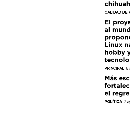
chihua
CALIDAD DE 
El proy
al mund
propon
Linux n
hobby y
tecnolo
PRINCIPAL
8 
Más esc
fortale
el regre
POLÍTICA
7 a