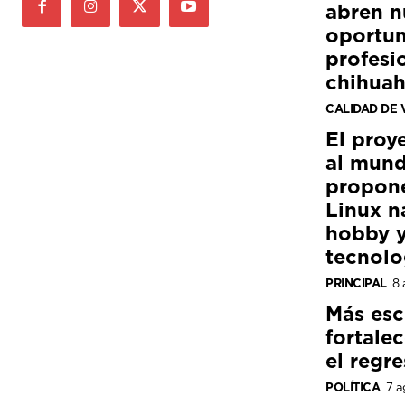
abren n
oportun
profesi
chihua
CALIDAD DE 
El proy
al mund
propon
Linux n
hobby y
tecnolo
PRINCIPAL
8 
Más esc
fortale
el regre
POLÍTICA
7 a