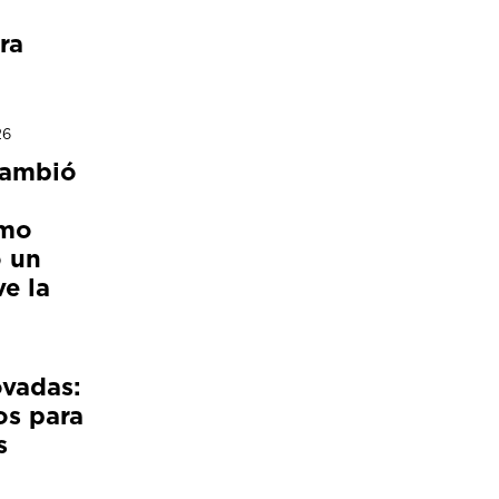
ra
26
cambió
ómo
 un
e la
ovadas:
os para
s