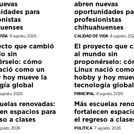
uevas
abren nuevas
idades para
oportunidades pa
onistas
profesionistas
huenses
chihuahuenses
VIDA
8 agosto, 2026
CALIDAD DE VIDA
8 agosto, 20
ecto que cambió
El proyecto que 
o sin
al mundo sin
érselo: cómo
proponérselo: c
ació como un
Linux nació como
 hoy mueve la
hobby y hoy muev
gía global
tecnología global
agosto, 2026
PRINCIPAL
8 agosto, 2026
uelas renovadas:
Más escuelas ren
cen espacios para
fortalecen espaci
so a clases
el regreso a clase
gosto, 2026
POLÍTICA
7 agosto, 2026