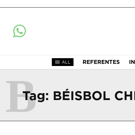
REFERENTES
I
ALL
B
Tag:
BÉISBOL C