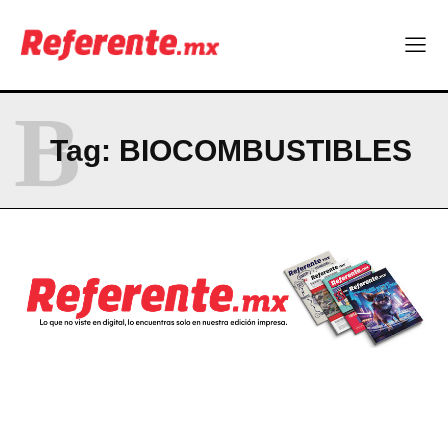
RESUMEN DE COLUMNAS
La Sierra Tarahumara tendrá una experiencia turística única
B
Company
Tag:
BIOCOMBUSTIBLES
ABOUT
CONTACT
PRIVACY POLICY
NEWSLETTER