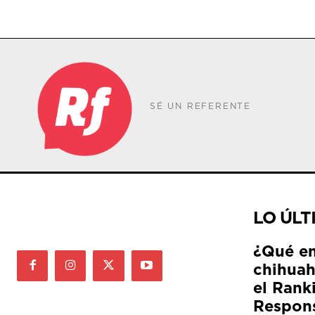
SÉ UN REFERENTE
LO ÚLT
¿Qué e
chihuah
el Rank
Respon