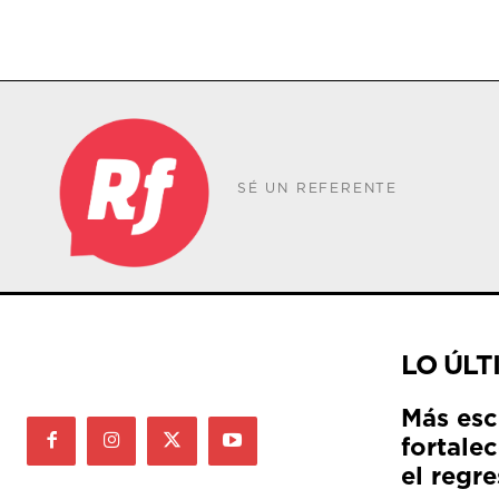
SÉ UN REFERENTE
LO ÚLT
Más esc
fortale
el regre