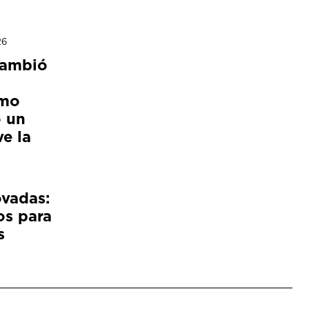
26
cambió
ómo
 un
e la
ovadas:
os para
s