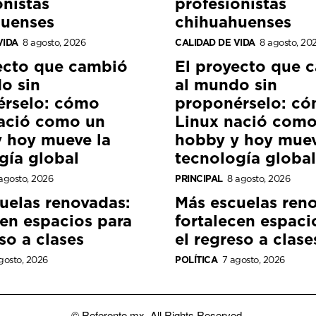
onistas
profesionistas
huenses
chihuahuenses
VIDA
8 agosto, 2026
CALIDAD DE VIDA
8 agosto, 20
ecto que cambió
El proyecto que 
o sin
al mundo sin
érselo: cómo
proponérselo: c
ació como un
Linux nació como
 hoy mueve la
hobby y hoy muev
gía global
tecnología global
agosto, 2026
PRINCIPAL
8 agosto, 2026
uelas renovadas:
Más escuelas ren
cen espacios para
fortalecen espaci
so a clases
el regreso a clase
gosto, 2026
POLÍTICA
7 agosto, 2026
© Referente.mx. All Rights Reserved.