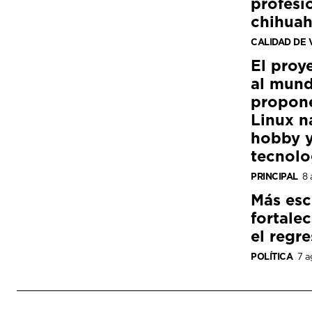
profesi
chihua
CALIDAD DE 
El proy
al mund
propon
Linux n
hobby y
tecnolo
PRINCIPAL
8 
Más esc
fortale
el regre
POLÍTICA
7 a