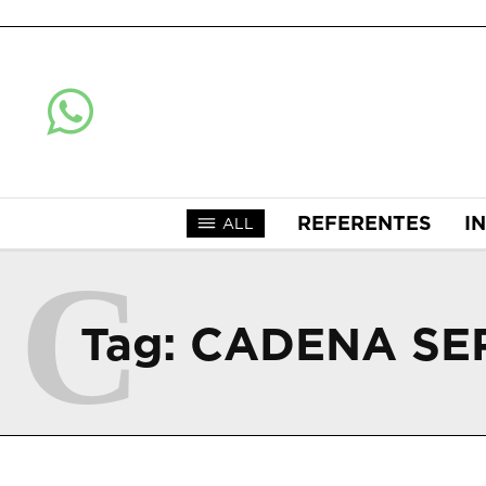
REFERENTES
I
ALL
C
Tag:
CADENA SE