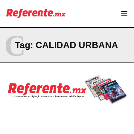
La Sierra Tarahumara tendrá una experiencia turística única
Company
C
ABOUT
Tag:
CALIDAD URBANA
CONTACT
PRIVACY POLICY
NEWSLETTER