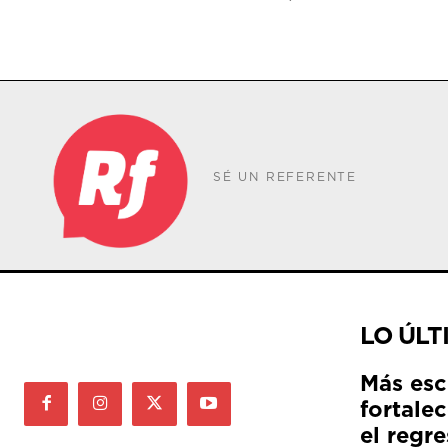
SÉ UN REFERENTE
LO ÚLT
Más esc
fortale
el regre