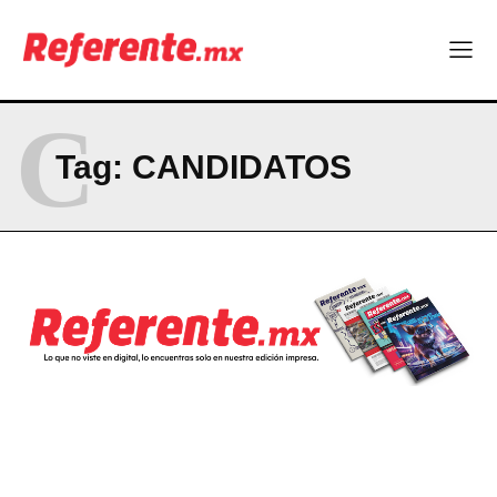
Linux nació como un hobby y hoy mueve la tecnología global
Más escuelas renovadas: fortalecen espacios para el regreso
a clases
¿Y si el futuro industrial de Chihuahua estuviera en el aire?
C
Los 40 ya no son la mitad de la vida: son el nuevo punto de
partida
Tag:
CANDIDATOS
Company
ABOUT
CONTACT
PRIVACY POLICY
NEWSLETTER