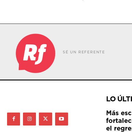
SÉ UN REFERENTE
LO ÚLT
Más esc
fortale
el regre