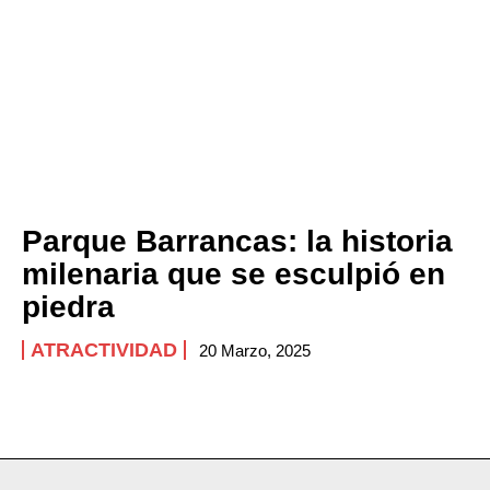
Company
ABOUT
CONTACT
PRIVACY POLICY
NEWSLETTER
Parque Barrancas: la historia
milenaria que se esculpió en
piedra
ATRACTIVIDAD
20 Marzo, 2025