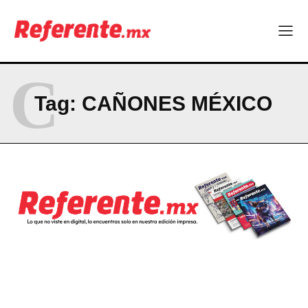
Becas internacionales abren nuevas oportunidades para
profesionistas chihuahuenses
El proyecto que cambió al mundo sin proponérselo: cómo
Linux nació como un hobby y hoy mueve la tecnología global
C
Más escuelas renovadas: fortalecen espacios para el regreso
a clases
Tag:
CAÑONES MÉXICO
Technology
Hormony, startup chihuahuense, es nominada a los MedTech
World Awards
Uno de cada cuatro trabajadores en Chihuahua no tiene estas
prestaciones
Becas internacionales abren nuevas oportunidades para
profesionistas chihuahuenses
El proyecto que cambió al mundo sin proponérselo: cómo
Linux nació como un hobby y hoy mueve la tecnología global
Más escuelas renovadas: fortalecen espacios para el regreso
a clases