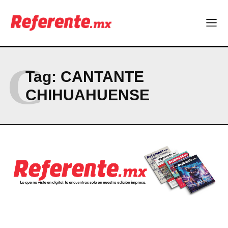
Más escuelas renovadas: fortalecen espacios para el regreso
a clases
¿Y si el futuro industrial de Chihuahua estuviera en el aire?
Los 40 ya no son la mitad de la vida: son el nuevo punto de
partida
C
Tag:
CANTANTE
Company
CHIHUAHUENSE
ABOUT
CONTACT
PRIVACY POLICY
NEWSLETTER