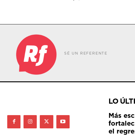
SÉ UN REFERENTE
LO ÚLT
Más esc
fortale
el regre