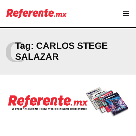
Company
ABOUT
CONTACT
C
PRIVACY POLICY
Tag:
CARLOS STEGE
NEWSLETTER
SALAZAR