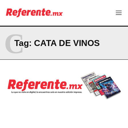
¿Qué empresas chihuahuenses estarán en el Ranking de
Empresas Responsables 2026?
C
Company
Tag:
CATA DE VINOS
ABOUT
CONTACT
PRIVACY POLICY
NEWSLETTER