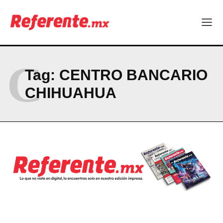
Seguridad y responsabilidad, en el centro del debate político
Company
C
ABOUT
Tag:
CENTRO BANCARIO
CONTACT
CHIHUAHUA
PRIVACY POLICY
NEWSLETTER