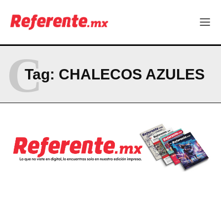
La Sierra Tarahumara tendrá una experiencia turística única
Company
C
ABOUT
Tag:
CHALECOS AZULES
CONTACT
PRIVACY POLICY
NEWSLETTER